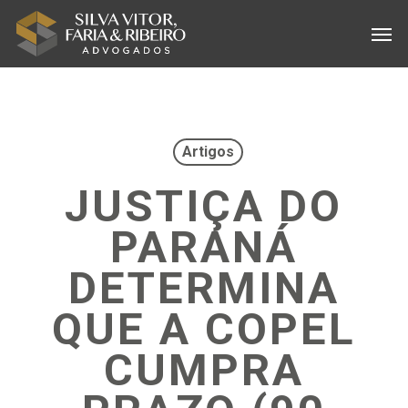
Skip
Menu
Men
to
main
content
Artigos
JUSTIÇA DO
PARANÁ
DETERMINA
QUE A COPEL
CUMPRA