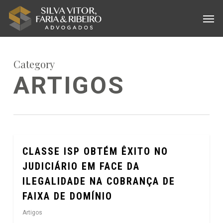
Skip
Menu
Men
to
main
content
Category
ARTIGOS
CLASSE ISP OBTÉM ÊXITO NO
0
JUDICIÁRIO EM FACE DA
ILEGALIDADE NA COBRANÇA DE
FAIXA DE DOMÍNIO
Artigos