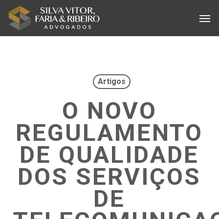
Skip
Menu
Men
to
main
content
Artigos
O NOVO
REGULAMENTO
DE QUALIDADE
DOS SERVIÇOS
DE