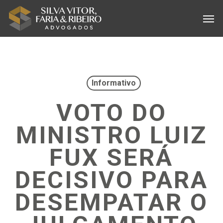
Skip
Menu
Men
to
main
content
Informativo
VOTO DO
MINISTRO LUIZ
FUX SERÁ
DECISIVO PARA
DESEMPATAR O