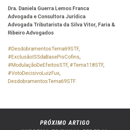
Dra. Daniela Guerra Lemos Franca
Advogada e Consultora Jurídica
Advogada Tributarista da Silva Vitor, Faria &
Ribeiro Advogados
#DesdobramentosTema69STF
, 
#ExclusãoISSdaBasePisCofins
, 
#ModulaçãoDeEfeitosSTF
, 
#Tema118STF
, 
#VotoDecisivoLuizFux
, 
DesdobramentosTema69STF
PRÓXIMO ARTIGO