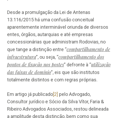
Desde a promulgação da Lei de Antenas
13.116/2015 há uma confusão conceitual
aparentemente interminável oriunda de diversos
entes, órgãos, autarquias e até empresas
concessionárias que administram Rodovias, no
compartilhamento de
que tange a distinção entre “
infraestrutura
compartilhamento dos
”, ou seja, “
pontos de fixação nos postes
utilização
” defronte à “
das faixas de domínio
”, eis que são institutos
totalmente distintos e com regras próprias.
Em artigo já publicado
[2]
pelo Advogado,
Consultor jurídico e Sócio da Silva Vítor, Faria &
Ribeiro Advogados Associados, restou delineada
a amplitude desta distinção, bem como sua