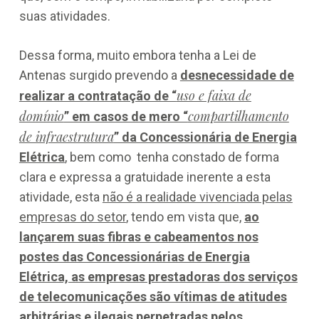
suas atividades.
Dessa forma, muito embora tenha a Lei de
Antenas surgido prevendo a
desnecessidade de
uso e faixa de
realizar a contratação de “
domínio
compartilhamento
” em casos de mero “
de infraestrutura
” da Concessionária de Energia
Elétrica
, bem como tenha constado de forma
clara e expressa a gratuidade inerente a esta
atividade, esta
não é a realidade vivenciada pelas
empresas do setor
, tendo em vista que,
ao
lançarem suas fibras e cabeamentos nos
postes das Concessionárias de Energia
Elétrica, as empresas prestadoras dos serviços
de telecomunicações são vítimas de atitudes
arbitrárias e ilegais perpetradas pelos