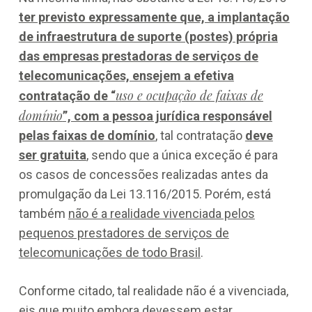
ter previsto expressamente que, a implantação
de infraestrutura de suporte (postes) própria
das empresas prestadoras de serviços de
telecomunicações, ensejem a efetiva
uso e ocupação de faixas de
contratação de “
domínio
”, com a pessoa jurídica responsável
pelas faixas de domínio
, tal contratação
deve
ser gratuita
, sendo que a única exceção é para
os casos de concessões realizadas antes da
promulgação da Lei 13.116/2015. Porém, está
também
não é a realidade vivenciada pelos
pequenos prestadores de serviços de
telecomunicações de todo Brasil
.
Conforme citado, tal realidade não é a vivenciada,
eis que muito embora devessem estar