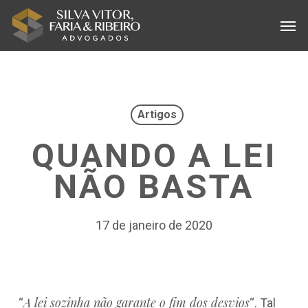
Skip
Menu
Men
to
main
content
Artigos
QUANDO A LEI
NÃO BASTA
17 de janeiro de 2020
A lei sozinha não garante o fim dos desvios
“
“. Tal