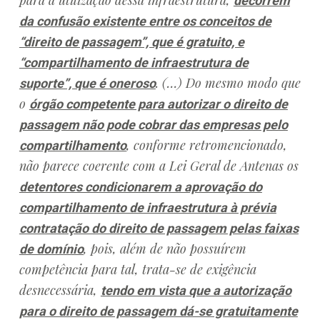
para a utilização dessa infraestrutura,
decorrem
da confusão existente entre os conceitos de
“direito de passagem”, que é gratuito, e
“compartilhamento de infraestrutura de
. (…) Do mesmo modo que
suporte”, que é oneroso
o
órgão competente para autorizar o direito de
passagem não pode cobrar das empresas pelo
, conforme retromencionado,
compartilhamento
não parece coerente com a Lei Geral de Antenas os
detentores condicionarem a aprovação do
compartilhamento de infraestrutura à prévia
contratação do direito de passagem pelas faixas
, pois, além de não possuírem
de domínio
competência para tal, trata-se de exigência
desnecessária,
tendo em vista que a autorização
para o direito de passagem dá-se gratuitamente