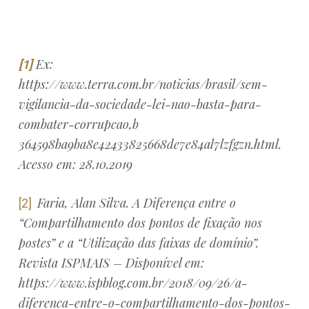
Ex:
[1]
https://www.terra.com.br/noticias/brasil/sem-
vigilancia-da-sociedade-lei-nao-basta-para-
combater-corrupcao,b
364598ba9ba8e42433825668de7e84al7lzfgzn.html.
Acesso em: 28.10.2019
Faria, Alan Silva. A Diferença entre o
[2]
“Compartilhamento dos pontos de fixação nos
postes” e a “Utilização das faixas de domínio”.
Revista ISPMAIS – Disponível em:
https://www.ispblog.com.br/2018/09/26/a-
diferenca-entre-o-compartilhamento-dos-pontos-