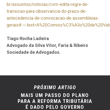
br/assuntos/noticias/cvm-edita-regra-de-
transicao-para-observancia-do-prazo-de-
antecedencia-de-convocacao-de-assembleias-
gerais#:~:text=A%20Comiss%C3%A3o%20de%20Val
Tiago Rocha Ladeira
Advogado da Silva Vitor, Faria & Ribeiro
Sociedade de Advogados.
PRÓXIMO ARTIGO
MAIS UM PASSO DO PLANO
PARA A REFORMA TRIBUTÁRIA
É DADO PELO GOVERNO