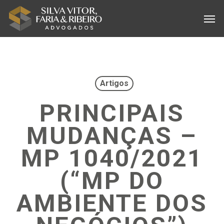
Skip
Menu
Men
to
main
content
Artigos
PRINCIPAIS
MUDANÇAS –
MP 1040/2021
(“MP DO
AMBIENTE DOS