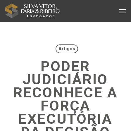
Skip
Menu
Men
to
main
content
Artigos
PODER
JUDICIÁRIO
RECONHECE A
FORÇA
EXECUTÓRIA