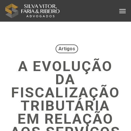
Skip
Menu
Men
to
main
content
Artigos
A EVOLUÇÃO
DA
FISCALIZAÇÃO
TRIBUTÁRIA
EM RELAÇÃO