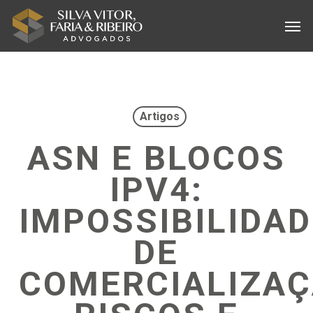
Skip
Menu
Men
to
main
content
Artigos
ASN E BLOCOS
IPV4:
IMPOSSIBILIDAD
DE
COMERCIALIZAÇ