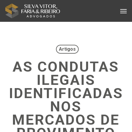
Skip
Menu
Men
to
main
content
Artigos
AS CONDUTAS
ILEGAIS
IDENTIFICADAS
NOS
MERCADOS DE