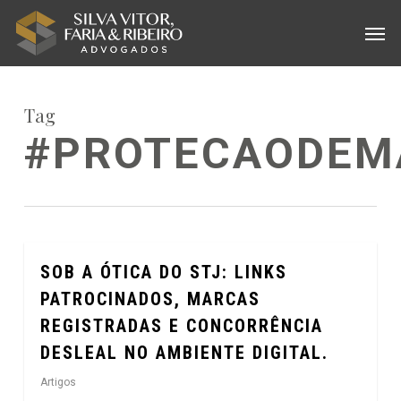
Skip
Menu
Men
to
main
content
Tag
#PROTECAODEM
SOB A ÓTICA DO STJ: LINKS
0
PATROCINADOS, MARCAS
REGISTRADAS E CONCORRÊNCIA
DESLEAL NO AMBIENTE DIGITAL.
Artigos