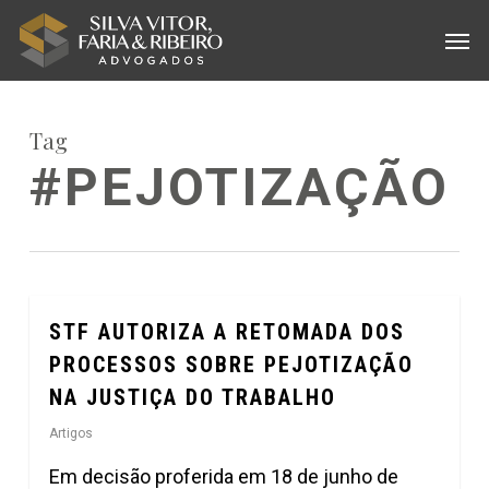
Skip
Menu
Men
to
main
content
Tag
#PEJOTIZAÇÃO
STF AUTORIZA A RETOMADA DOS
0
PROCESSOS SOBRE PEJOTIZAÇÃO
NA JUSTIÇA DO TRABALHO
Artigos
Em decisão proferida em 18 de junho de