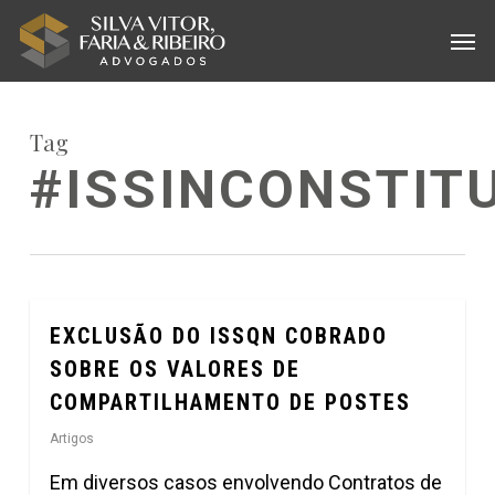
Skip
Menu
Men
to
main
content
Tag
#ISSINCONSTIT
EXCLUSÃO DO ISSQN COBRADO
0
SOBRE OS VALORES DE
COMPARTILHAMENTO DE POSTES
Artigos
Em diversos casos envolvendo Contratos de