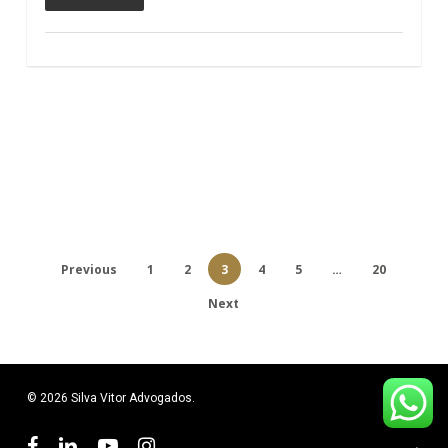
Previous
1
2
3
4
5
…
20
Next
© 2026 Silva Vitor Advogados.
facebook
linkedin
youtube
instagram