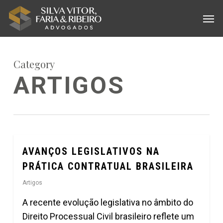
Skip
Menu
Men
to
main
content
Category
ARTIGOS
AVANÇOS LEGISLATIVOS NA
0
PRÁTICA CONTRATUAL BRASILEIRA
Artigos
A recente evolução legislativa no âmbito do
Direito Processual Civil brasileiro reflete um