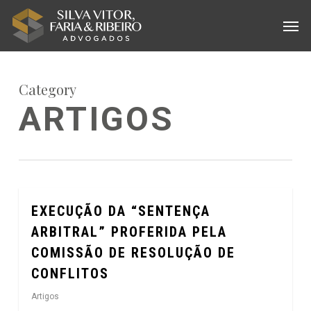
Skip
Menu
Men
to
main
content
Category
ARTIGOS
EXECUÇÃO DA “SENTENÇA
0
ARBITRAL” PROFERIDA PELA
COMISSÃO DE RESOLUÇÃO DE
CONFLITOS
Artigos